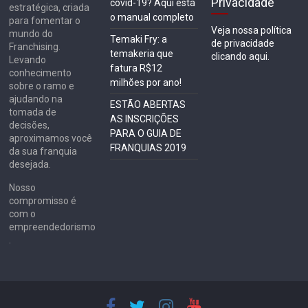
Privacidade
covid-19? Aqui está
estratégica, criada
o manual completo
para fomentar o
Veja nossa política
mundo do
Temaki Fry: a
de privacidade
Franchising.
temakeria que
clicando aqui.
Levando
fatura R$12
conhecimento
milhões por ano!
sobre o ramo e
ajudando na
ESTÃO ABERTAS
tomada de
AS INSCRIÇÕES
decisões,
PARA O GUIA DE
aproximamos você
FRANQUIAS 2019
da sua franquia
desejada.
Nosso
compromisso é
com o
empreendedorismo
.