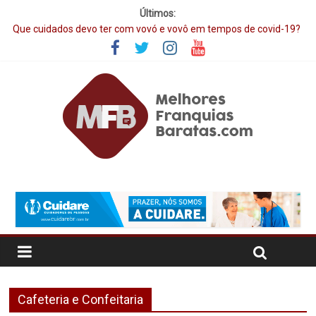
Últimos:
Que cuidados devo ter com vovó e vovô em tempos de covid-19?
Aqui está o manual completo
Temaki Fry: a temakeria que fatura R$12 milhões por ano!
ESTÃO ABERTAS AS INSCRIÇÕES PARA O GUIA DE FRANQUIAS
2019
20 franquias para ter um negócio pronto já depois do Carnaval
O Boticário mantém liderança entre as maiores franquias do
Brasil
Cafeteria e Confeitaria